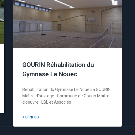
GOURIN Réhabilitation du
Gymnase Le Nouec
Réhabilitation du Gymnase Le Nouec à GOURIN
Maître d’ouvrage : Commune de Gourin Maître
d’oeuvre : LBL et Associés –
+ D'INFOS