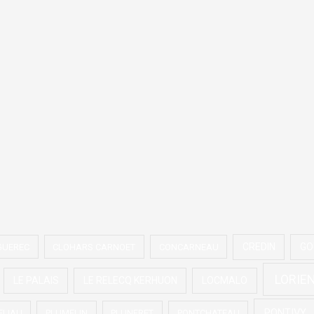
CREDIN
GO
GUEREC
CLOHARS CARNOET
CONCARNEAU
LORIE
LE PALAIS
LE RELECQ KERHUON
LOCMALO
PONTIVY
ELIAU
PLUMELIN
PLUNERET
PONTCHATEAU