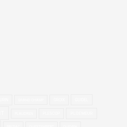
GUIDEL
URIN
GROIX
GRAND CHAMP
NT
PLOEMEUR
PLESCOP
PLAUDREN
PRIZIAC
QUESTEMBERT
QUEVEN