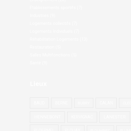
Etablissements sportifs
(7)
Industries
(9)
Logements collectifs
(7)
Logements Individuels
(7)
Réhabilitation Logements
(13)
Restauration
(5)
Salles Multifonctions
(5)
Santé
(9)
Lieux
BAUD
BERNE
CALAN
BUBRY
CLE
HENNEBONT
LANESTER
KERVIGNAC
PLOERMEL
PLOUAY
PLOUHINEC
PLUM